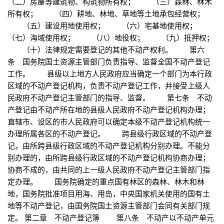
（二）房屋等建筑物、构筑物所有权； （三）森林、林木
所有权； （四）耕地、林地、草地等土地承包经营权；
（五）建设用地使用权； （六）宅基地使用权；
（七）海域使用权； （八）地役权； （九）抵押权；
（十）法律规定需要登记的其他不动产权利。 第六
条 国务院国土资源主管部门负责指导、监督全国不动产登记
工作。 县级以上地方人民政府应当确定一个部门为本行政
区域的不动产登记机构，负责不动产登记工作，并接受上级人
民政府不动产登记主管部门的指导、监督。 第七条 不动
产登记由不动产所在地的县级人民政府不动产登记机构办理；
直辖市、设区的市人民政府可以确定本级不动产登记机构统一
办理所属各区的不动产登记。 跨县级行政区域的不动产登
记，由所跨县级行政区域的不动产登记机构分别办理。不能分
别办理的，由所跨县级行政区域的不动产登记机构协商办理；
协商不成的，由共同的上一级人民政府不动产登记主管部门指
定办理。 国务院确定的重点国有林区的森林、林木和林
地，国务院批准项目用海、用岛，中央国家机关使用的国有土
地等不动产登记，由国务院国土资源主管部门会同有关部门规
定。 第二章 不动产登记簿 第八条 不动产以不动产单元