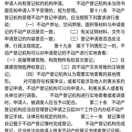
申请人向有登记权的机构申请。 不动产登记机构未当场书
面告知申请人不予受理的，视为受理。 第十八条 不动产
登记机构受理不动产登记申请的，应当按照下列要求进行查
验： （一）不动产界址、空间界限、面积等材料与申请登
记的不动产状况是否一致； （二）有关证明材料、文件与
申请登记的内容是否一致； （三）登记申请是否违反法
律、行政法规规定。 第十九条 属于下列情形之一的，不
动产登记机构可以对申请登记的不动产进行实地查看：
（一）房屋等建筑物、构筑物所有权首次登记； （二）在
建建筑物抵押权登记； （三）因不动产灭失导致的注销登
记； （四）不动产登记机构认为需要实地查看的其他情
形。 对可能存在权属争议，或者可能涉及他人利害关系的
登记申请，不动产登记机构可以向申请人、利害关系人或者有
关单位进行调查。 不动产登记机构进行实地查看或者调查
时，申请人、被调查人应当予以配合。 第二十条 不动产
登记机构应当自受理登记申请之日起30个工作日内办结不动产
登记手续，法律另有规定的除外。 第二十一条 登记事项
自记载于不动产登记簿时完成登记。 不动产登记机构完成
登记，应当依法向申请人核发不动产权属证书或者登记证明。