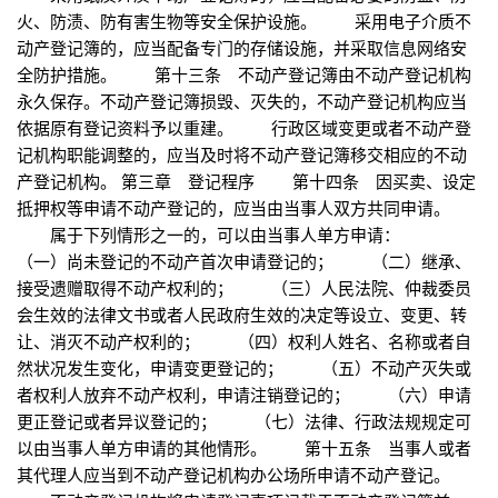
火、防渍、防有害生物等安全保护设施。 采用电子介质不
动产登记簿的，应当配备专门的存储设施，并采取信息网络安
全防护措施。 第十三条 不动产登记簿由不动产登记机构
永久保存。不动产登记簿损毁、灭失的，不动产登记机构应当
依据原有登记资料予以重建。 行政区域变更或者不动产登
记机构职能调整的，应当及时将不动产登记簿移交相应的不动
产登记机构。 第三章 登记程序 第十四条 因买卖、设定
抵押权等申请不动产登记的，应当由当事人双方共同申请。
属于下列情形之一的，可以由当事人单方申请：
（一）尚未登记的不动产首次申请登记的； （二）继承、
接受遗赠取得不动产权利的； （三）人民法院、仲裁委员
会生效的法律文书或者人民政府生效的决定等设立、变更、转
让、消灭不动产权利的； （四）权利人姓名、名称或者自
然状况发生变化，申请变更登记的； （五）不动产灭失或
者权利人放弃不动产权利，申请注销登记的； （六）申请
更正登记或者异议登记的； （七）法律、行政法规规定可
以由当事人单方申请的其他情形。 第十五条 当事人或者
其代理人应当到不动产登记机构办公场所申请不动产登记。