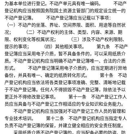
为基本单位进行登记。不动产单元具有唯一编码。 不动产
登记机构应当按照国务院国土资源主管部门的规定设立统一的
不动产登记簿。 不动产登记簿应当记载以下事项：
（一）不动产的坐落、界址、空间界限、面积、用途等自然状
况； （二）不动产权利的主体、类型、内容、来源、期
限、权利变化等权属状况； （三）涉及不动产权利限制、
提示的事项； （四）其他相关事项。 第九条 不动产
登记簿应当采用电子介质，暂不具备条件的，可以采用纸质介
质。不动产登记机构应当明确不动产登记簿唯一、合法的介质
形式。 不动产登记簿采用电子介质的，应当定期进行异地
备份，并具有唯一、确定的纸质转化形式。 第十条 不动
产登记机构应当依法将各类登记事项准确、完整、清晰地记载
于不动产登记簿。任何人不得损毁不动产登记簿，除依法予以
更正外不得修改登记事项。 第十一条 不动产登记工作人
员应当具备与不动产登记工作相适应的专业知识和业务能力。
不动产登记机构应当加强对不动产登记工作人员的管理和
专业技术培训。 第十二条 不动产登记机构应当指定专人
负责不动产登记簿的保管，并建立健全相应的安全责任制度。
采用纸质介质不动产登记簿的，应当配备必要的防盗、防