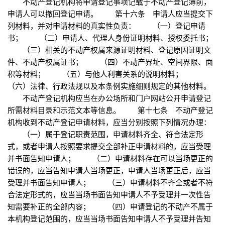
不动产登记机构将申请登记事项记载于不动产登记簿前，
申请人可以撤回登记申请。 第十六条 申请人应当提交下
列材料，并对申请材料的真实性负责： （一）登记申请
书； （二）申请人、代理人身份证明材料、授权委托书；
（三）相关的不动产权属来源证明材料、登记原因证明文
件、不动产权属证书； （四）不动产界址、空间界限、面
积等材料； （五）与他人利害关系的说明材料；
（六）法律、行政法规以及本条例实施细则规定的其他材料。
不动产登记机构应当在办公场所和门户网站公开申请登记
所需材料目录和示范文本等信息。 第十七条 不动产登记
机构收到不动产登记申请材料，应当分别按照下列情况办理：
（一）属于登记职责范围，申请材料齐全、符合法定形
式，或者申请人按照要求提交全部补正申请材料的，应当受理
并书面告知申请人； （二）申请材料存在可以当场更正的
错误的，应当告知申请人当场更正，申请人当场更正后，应当
受理并书面告知申请人； （三）申请材料不齐全或者不符
合法定形式的，应当当场书面告知申请人不予受理并一次性告
知需要补正的全部内容； （四）申请登记的不动产不属于
本机构登记范围的，应当当场书面告知申请人不予受理并告知