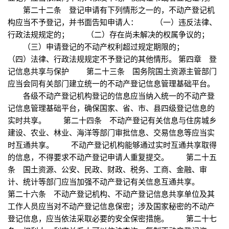
第二十二条 登记申请有下列情形之一的，不动产登记机
构应当不予登记，并书面告知申请人： （一）违反法律、
行政法规规定的； （二）存在尚未解决的权属争议的；
（三）申请登记的不动产权利超过规定期限的；
（四）法律、行政法规规定不予登记的其他情形。 第四章 登
记信息共享与保护 第二十三条 国务院国土资源主管部门
应当会同有关部门建立统一的不动产登记信息管理基础平台。
各级不动产登记机构登记的信息应当纳入统一的不动产登
记信息管理基础平台，确保国家、省、市、县四级登记信息的
实时共享。 第二十四条 不动产登记有关信息与住房城乡
建设、农业、林业、海洋等部门审批信息、交易信息等应当实
时互通共享。 不动产登记机构能够通过实时互通共享取得
的信息，不得要求不动产登记申请人重复提交。 第二十五
条 国土资源、公安、民政、财政、税务、工商、金融、审
计、统计等部门应当加强不动产登记有关信息互通共享。
第二十六条 不动产登记机构、不动产登记信息共享单位及其
工作人员应当对不动产登记信息保密；涉及国家秘密的不动产
登记信息，应当依法采取必要的安全保密措施。 第二十七